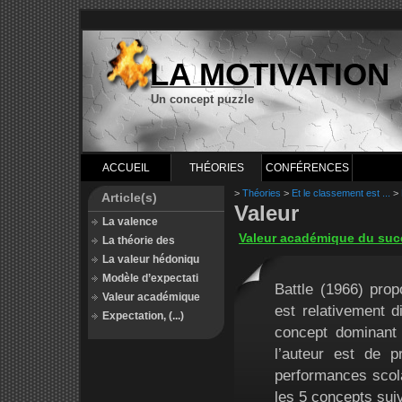
LA MOTIVATION
Un concept puzzle
ACCUEIL
THÉORIES
CONFÉRENCES
>
Théories
>
Et le classement est ...
>
Article(s)
Valeur
La valence
Valeur académique du suc
La théorie des
La valeur hédoniqu
Modèle d’expectati
Battle (1966) prop
Valeur académique
est relativement d
Expectation, (...)
concept dominant à
l’auteur est de 
performances scolai
les 5 concepts sui