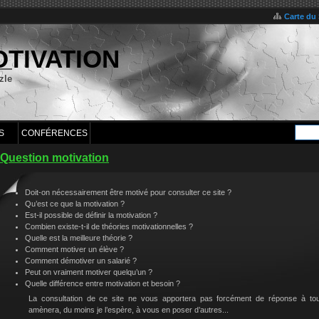
Carte du 
OTIVATION
zle
S
CONFÉRENCES
Question motivation
Doit-on nécessairement être motivé pour consulter ce site ?
Qu’est ce que la motivation ?
Est-il possible de définir la motivation ?
Combien existe-t-il de théories motivationnelles ?
Quelle est la meilleure théorie ?
Comment motiver un élève ?
Comment démotiver un salarié ?
Peut on vraiment motiver quelqu’un ?
Quelle différence entre motivation et besoin ?
La consultation de ce site ne vous apportera pas forcément de réponse à to
amènera, du moins je l’espère, à vous en poser d’autres...