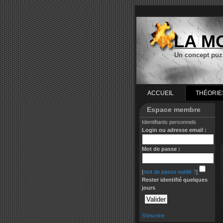
LA M
Un concept puz
ACCUEIL
THÉORIE
Espace membre
Identifiants personnels
Login ou adresse email :
Mot de passe :
[
mot de passe oublié ?
]
Rester identifié quelques
jours
S'inscrire