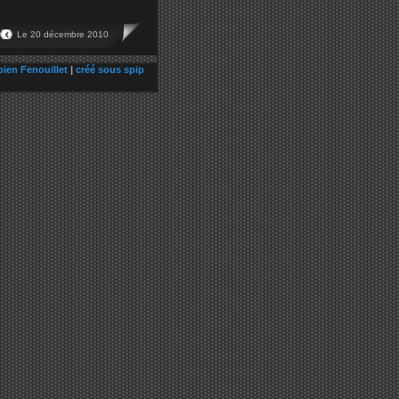
Le 20 décembre 2010
bien Fenouillet
|
créé sous spip