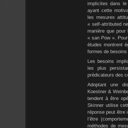
implicites dans l
ayant cette motiva
les mesures atti
« self-attributed 
manière que pour 
« san Pow ». Pour 
études montrent é
formes de besoins s
Les besoins impli
les plus persist
prédicateurs des c
Adoptant une dis
Koestner & Weinbe
tendent à être op
Skinner utilise ce
réponse peut être 
l’être (comportem
méthodes de mesu