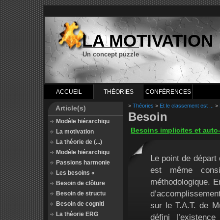
LA MOTIVATION
Un concept puzzle
ACCUEIL
THÉORIES
CONFÉRENCES
>
Théories
>
Et le classement est ...
>
Article(s)
Besoin
Modèle hiérarchiqu
Besoins implicites et auto
La motivation
La théorie de (...)
Modèle hiérarchiqu
Le point de départ 
Passions harmonie
est même consi
Les besoins «
méthodologique. En
Besoin de clôture
d’accomplissement
Besoin de structu
Besoin de cogniti
sur le T.A.T. de M
La théorie ERG
défini l’existe