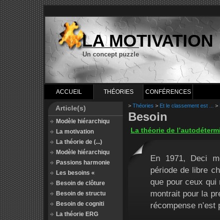
LA MOTIVATION
Un concept puzzle
ACCUEIL
THÉORIES
CONFÉRENCES
>
Théories
>
Et le classement est ...
>
Article(s)
Besoin
Modèle hiérarchiqu
La théorie de l’autodéterm
La motivation
La théorie de (...)
Modèle hiérarchiqu
En 1971, Deci mo
Passions harmonie
période de libre c
Les besoins «
que pour ceux qui n
Besoin de clôture
montrait pour la p
Besoin de structu
Besoin de cogniti
récompense n’est p
La théorie ERG