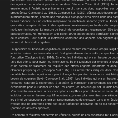
précédente. Ces auteurs ont créé une échelle plus fiable (que celle de Cohen) per
de cognition, ce qui n’avait pas été le cas dans l’étude de Cohen & al. (1955). Toute
ensuite montré l’intérêt que présente ce besoin, se sont donc appuyées sur cett
proposée par Cacioppo & al. (1982). Cacioppo & al. (1982), définissent le besoin de c
interindividuelle stable, comme une tendance à s’engager avec plaisir dans des activi
besoin est conçu sur un continuum bipolaire en fonction de sa force (faible ou forte)
que cette conception du besoin de cognition est relativement proche de celle que p
motivation intrinsèque. La mesure du besoin de cognition est fortement corrélée à ce
puisque Amabile, Hill, Hennessey, and Tighe (1994) observent une corrélation signific
deux échelles. Pour autant, la motivation comprend des aspects non-cognitifs qu
mesure du besoin de cognition.
La spécificité du besoin de cognition en fait une mesure intéressante lorsqu’il s’agi
individus traitent des informations et c’est généralement dans cette perspective
l’ont utilisé (Cacioppo & al., 1996). En effet, les individus qui ont un besoin de co
faire des efforts pour traiter les informations. Ils ont tendance par exemple à res
d’une activité de traitement qui requière des efforts cognitifs importants et donc,
éléments périphériques (Cacioppo & al.,1982). Les recherches indiquent donc clair
un faible besoin de cognition sont plus influençables par des distracteurs périphériq
besoin de cognition élevé (Cacioppo & al., 1996). Les individus qui ont un besoin 
tendance naturelle à rechercher, à acquérir, à manipuler cognitivement les info
événements pour leur donner un sens. Par contre, les individus qui ont un faible be
s’en remettre aux autres, à des conceptions simplifiées pour atteindre un niveau d
individus qui ont un besoin cognitif important expriment plus volontiers une attitude
les stimuli qui supposent de tenir un raisonnement ou de s’engager dans une résolut
n’existe pas de différence entre ces deux catégories d’individus en ce qui concerne
(comme les activités sportives).
De nombreux résultats ont permis de vérifier la solidité de ces assertions (cf. Caci