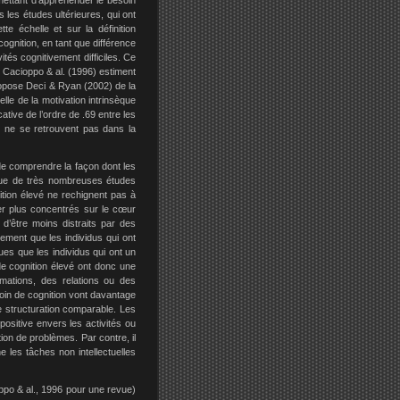
mettant d’appréhender le besoin
s les études ultérieures, qui ont
e échelle et sur la définition
ognition, en tant que différence
tés cognitivement difficiles. Ce
. Cacioppo & al. (1996) estiment
ropose Deci & Ryan (2002) de la
lle de la motivation intrinsèque
ative de l’ordre de .69 entre les
i ne se retrouvent pas dans la
t de comprendre la façon dont les
 que de très nombreuses études
gnition élevé ne rechignent pas à
ter plus concentrés sur le cœur
 d’être moins distraits par des
ement que les individus qui ont
ues que les individus qui ont un
de cognition élevé ont donc une
rmations, des relations ou des
soin de cognition vont davantage
e structuration comparable. Les
 positive envers les activités ou
ion de problèmes. Par contre, il
 les tâches non intellectuelles
oppo & al., 1996 pour une revue)