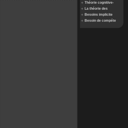
Théorie cognitive-
La théorie des
Besoins implicite
Besoin de compéte