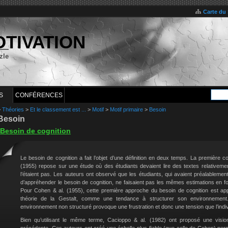
Carte du 
OTIVATION
zle
S
CONFÉRENCES
>
Théories
>
Et le classement est ...
>
Motif
>
Motif primaire
>
Besoin
Besoin
Besoin de cognition
Le besoin de cognition a fait l’objet d’une définition en deux temps. La première c
(1955) repose sur une étude où des étudiants devaient lire des textes relativemen
l’étaient pas. Les auteurs ont observé que les étudiants, qui avaient préalableme
d’appréhender le besoin de cognition, ne faisaient pas les mêmes estimations en f
Pour Cohen & al. (1955), cette première approche du besoin de cognition est app
théorie de la Gestalt, comme une tendance à structurer son environnement
environnement non structuré provoque une frustration et donc une tension que l’indi
Bien qu’utilisant le même terme, Cacioppo & al. (1982) ont proposé une vision