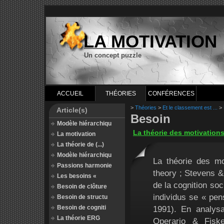
LA MOTIVATION
Un concept puzzle
ACCUEIL
THÉORIES
CONFÉRENCES
>
Théories
>
Et le classement est ...
>
Article(s)
Besoin
Modèle hiérarchiqu
La théorie des motivations
La motivation
La théorie de (...)
Modèle hiérarchiqu
La théorie des mo
Passions harmonie
theory ; Stevens & 
Les besoins «
de la cognition soc
Besoin de clôture
individus se « pen
Besoin de structu
Besoin de cogniti
1991). En analysan
La théorie ERG
Operario & Fisk