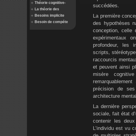
Théorie cognitive-
succédées.
La théorie des
La première concept
Besoins implicite
Besoin de compéte
des hypothèses na
conception, celle 
expérimentaux o
profondeur, les i
scripts, stéréotyp
raccourcis mentau
et peuvent ainsi 
misère cognitiv
remarquablement 
précision de ses
architecture mental
La dernière perspe
sociale, fait état 
contenir les deux
L’individu est vu
de multiples strat