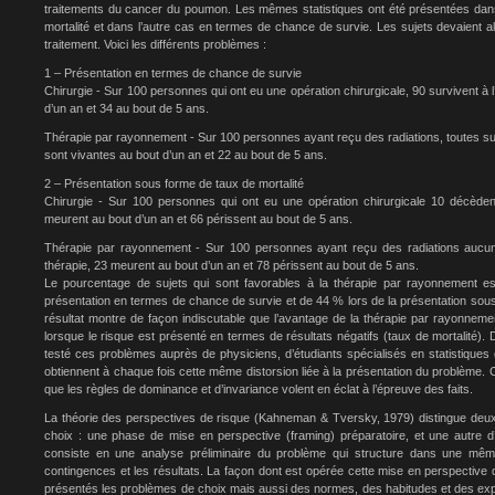
traitements du cancer du poumon. Les mêmes statistiques ont été présentées da
mortalité et dans l’autre cas en termes de chance de survie. Les sujets devaient al
traitement. Voici les différents problèmes :
1 – Présentation en termes de chance de survie
Chirurgie - Sur 100 personnes qui ont eu une opération chirurgicale, 90 survivent à l
d’un an et 34 au bout de 5 ans.
Thérapie par rayonnement - Sur 100 personnes ayant reçu des radiations, toutes surv
sont vivantes au bout d’un an et 22 au bout de 5 ans.
2 – Présentation sous forme de taux de mortalité
Chirurgie - Sur 100 personnes qui ont eu une opération chirurgicale 10 décèdent
meurent au bout d’un an et 66 périssent au bout de 5 ans.
Thérapie par rayonnement - Sur 100 personnes ayant reçu des radiations aucu
thérapie, 23 meurent au bout d’un an et 78 périssent au bout de 5 ans.
Le pourcentage de sujets qui sont favorables à la thérapie par rayonnement 
présentation en termes de chance de survie et de 44 % lors de la présentation sous
résultat montre de façon indiscutable que l’avantage de la thérapie par rayonneme
lorsque le risque est présenté en termes de résultats négatifs (taux de mortalité). 
testé ces problèmes auprès de physiciens, d’étudiants spécialisés en statistiques 
obtiennent à chaque fois cette même distorsion liée à la présentation du problème. C
que les règles de dominance et d’invariance volent en éclat à l’épreuve des faits.
La théorie des perspectives de risque (Kahneman & Tversky, 1979) distingue de
choix : une phase de mise en perspective (framing) préparatoire, et une autre d
consiste en une analyse préliminaire du problème qui structure dans une même
contingences et les résultats. La façon dont est opérée cette mise en perspective
présentés les problèmes de choix mais aussi des normes, des habitudes et des expe