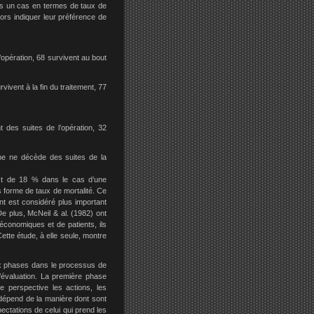
ns un cas en termes de taux de
ors indiquer leur préférence de
’opération, 68 survivent au bout
ivent à la fin du traitement, 77
 des suites de l’opération, 32
ne ne décède des suites de la
est de 18 % dans le cas d’une
 forme de taux de mortalité. Ce
nt est considéré plus important
De plus, McNeil & al. (1982) ont
économiques et de patients, ils
ette étude, à elle seule, montre
ux phases dans le processus de
’évaluation. La première phase
 perspective les actions, les
 dépend de la manière dont sont
ctations de celui qui prend les