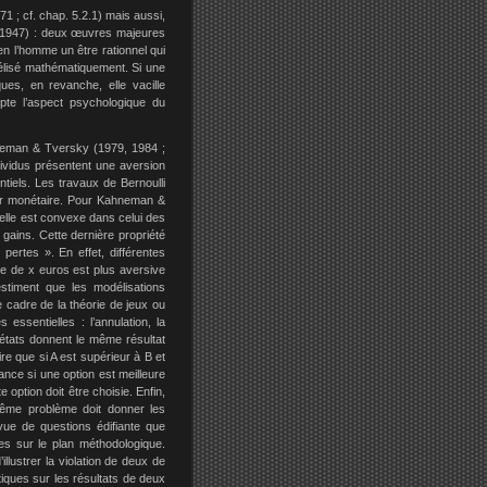
1 ; cf. chap. 5.2.1) mais aussi,
 (1947) : deux œuvres majeures
n l’homme un être rationnel qui
élisé mathématiquement. Si une
ues, en revanche, elle vacille
mpte l’aspect psychologique du
ahneman & Tversky (1979, 1984 ;
ividus présentent une aversion
ntiels. Les travaux de Bernoulli
leur monétaire. Pour Kahneman &
elle est convexe dans celui des
 gains. Cette dernière propriété
ertes ». En effet, différentes
e de x euros est plus aversive
stiment que les modélisations
 cadre de la théorie de jeux ou
 essentielles : l’annulation, la
es états donnent le même résultat
ire que si A est supérieur à B et
ance si une option est meilleure
 option doit être choisie. Enfin,
 même problème doit donner les
e de questions édifiante que
es sur le plan méthodologique.
lustrer la violation de deux de
iques sur les résultats de deux