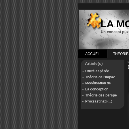
LA M
Un concept puz
ACCUEIL
THÉORIE
Article(s)
Utilité espérée
Théorie de l’impac
Modélisation de
La conception
Théorie des perspe
Procrastinati (...)