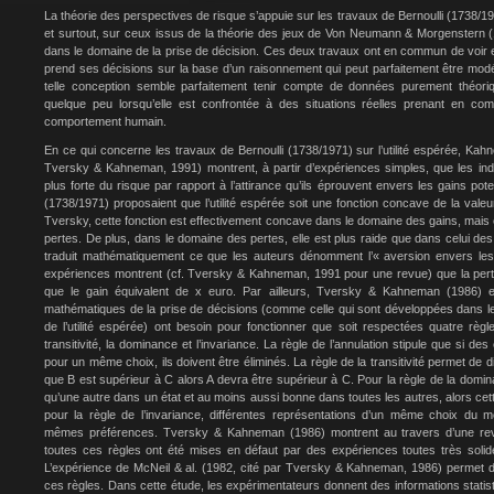
La théorie des perspectives de risque s’appuie sur les travaux de Bernoulli (1738/197
et surtout, sur ceux issus de la théorie des jeux de Von Neumann & Morgenstern
dans le domaine de la prise de décision. Ces deux travaux ont en commun de voir e
prend ses décisions sur la base d’un raisonnement qui peut parfaitement être mod
telle conception semble parfaitement tenir compte de données purement théoriq
quelque peu lorsqu’elle est confrontée à des situations réelles prenant en co
comportement humain.
En ce qui concerne les travaux de Bernoulli (1738/1971) sur l’utilité espérée, K
Tversky & Kahneman, 1991) montrent, à partir d’expériences simples, que les ind
plus forte du risque par rapport à l’attirance qu’ils éprouvent envers les gains pote
(1738/1971) proposaient que l’utilité espérée soit une fonction concave de la va
Tversky, cette fonction est effectivement concave dans le domaine des gains, mais 
pertes. De plus, dans le domaine des pertes, elle est plus raide que dans celui des
traduit mathématiquement ce que les auteurs dénomment l’« aversion envers les p
expériences montrent (cf. Tversky & Kahneman, 1991 pour une revue) que la pert
que le gain équivalent de x euro. Par ailleurs, Tversky & Kahneman (1986) e
mathématiques de la prise de décisions (comme celle qui sont développées dans le
de l’utilité espérée) ont besoin pour fonctionner que soit respectées quatre règles
transitivité, la dominance et l’invariance. La règle de l’annulation stipule que si d
pour un même choix, ils doivent être éliminés. La règle de la transitivité permet de d
que B est supérieur à C alors A devra être supérieur à C. Pour la règle de la domin
qu’une autre dans un état et au moins aussi bonne dans toutes les autres, alors cette
pour la règle de l’invariance, différentes représentations d’un même choix du
mêmes préférences. Tversky & Kahneman (1986) montrent au travers d’une revu
toutes ces règles ont été mises en défaut par des expériences toutes très solid
L’expérience de McNeil & al. (1982, cité par Tversky & Kahneman, 1986) permet d’il
ces règles. Dans cette étude, les expérimentateurs donnent des informations statist