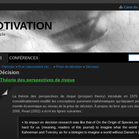
Carte du 
OTIVATION
zle
S
CONFÉRENCES
>
Théories
>
Et le classement est ...
>
Prise de décision
>
Décision
Décision
Théorie des perspectives de risque
La théorie des perspectives de risque (prospect theory) introduite en 19
considérablement modifié les conceptions purement mathématiques qui faisaient préa
monde économique au niveau de la prise de décision. À propos du livre que ces de
2000, Read (2002) a écrit les lignes suivantes :
« Its impact on decision research was like that of On the Origin of Species on 
hard for us (meaning, readers of this journal) to imagine what the world
Kahneman and Tversky as for a biologist to imagine a world without Darwin » (