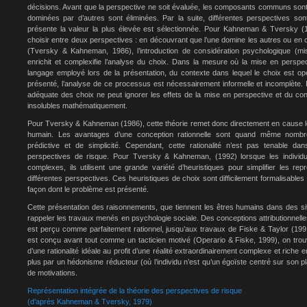
décisions. Avant que la perspective ne soit évaluée, les composants communs sont 
dominées par d’autres sont éliminées. Par la suite, différentes perspectives son
présente la valeur la plus élevée est sélectionnée. Pour Kahneman & Tversky (
choisir entre deux perspectives : en découvrant que l’une domine les autres ou en 
(Tversky & Kahneman, 1986), l’introduction de considération psychologique (mi
enrichit et complexifie l’analyse du choix. Dans la mesure où la mise en persp
langage employé lors de la présentation, du contexte dans lequel le choix est op
présenté, l’analyse de ce processus est nécessairement informelle et incomplète.
adéquate des choix ne peut ignorer les effets de la mise en perspective et du co
insolubles mathématiquement.
Pour Tversky & Kahneman (1986), cette théorie remet donc directement en cause le po
humain. Les avantages d’une conception rationnelle sont quand même nomb
prédictive et de simplicité. Cependant, cette rationalité n’est pas tenable d
perspectives de risque. Pour Tversky & Kahneman, (1992) lorsque les individ
complexes, ils utilisent une grande variété d’heuristiques pour simplifier les repr
différentes perspectives. Ces heuristiques de choix sont difficilement formalisables 
façon dont le problème est présenté.
Cette présentation des raisonnements, que tiennent les êtres humains dans des sit
rappeler les travaux menés en psychologie sociale. Des conceptions attributionnell
est perçu comme parfaitement rationnel, jusqu’aux travaux de Fiske & Taylor (1991) 
est conçu avant tout comme un tacticien motivé (Operario & Fiske, 1999), on trou
d’une rationalité idéale au profit d’une réalité extraordinairement complexe et riche
plus par un hédonisme réducteur (où l’individu n’est qu’un égoïste centré sur son p
de motivations.
Représentation intégrée de la théorie des perspectives de risque
(d’après Kahneman & Tversky, 1979)