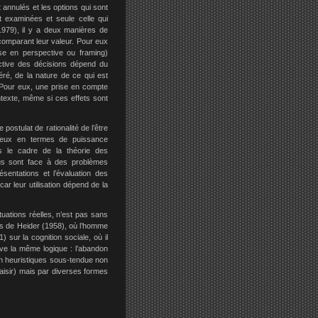
annulés et les options qui sont
t examinées et seule celle qui
1979), il y a deux manières de
comparant leur valeur. Pour eux
se en perspective ou framing)
ective des décisions dépend du
éré, de la nature de ce qui est
 Pour eux, une prise en compte
ntexte, même si ces effets sont
stulat de rationalité de l’être
reux en termes de puissance
ans le cadre de la théorie des
us sont face à des problèmes
ésentations et l’évaluation des
car leur utilisation dépend de la
uations réelles, n’est pas sans
es de Heider (1958), où l’homme
sur la cognition sociale, où il
ve la même logique : l’abandon
 en heuristiques sous-tendue non
laisir) mais par diverses formes