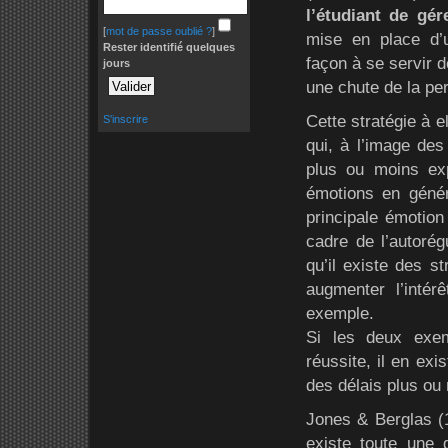
l’étudiant de gé
[
mot de passe oublié ?
]
mise en place d’u
Rester identifié quelques
façon à se servir d
jours
une chute de la pe
Cette stratégie à e
S'inscrire
qui, à l’image des
plus ou moins exp
émotions en général
principale émotion
cadre de l’autoré
qu’il existe des s
augmenter l’intérê
exemple.
Si les deux exem
réussite, il en ex
des délais plus ou
Jones & Berglas (1
existe toute une 