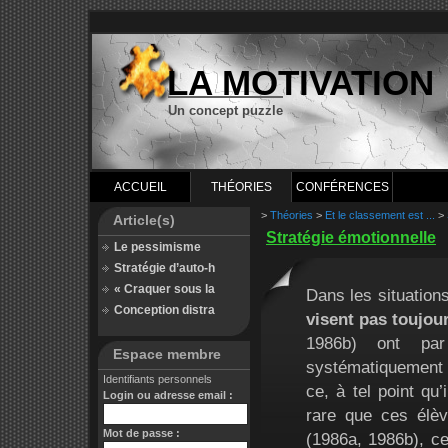
LA MOTIVATION
Un concept puzzle
ACCUEIL
THÉORIES
CONFÉRENCES
>
Théories
>
Et le classement est ...
>
Article(s)
Stratégie émotionnelle
Le pessimisme
Stratégie d’auto-h
« Craquer sous la
Dans les situation
Conception distra
visent pas toujou
1986b) ont par
Espace membre
systématiquement 
Identifiants personnels
ce, à tel point qu’
Login ou adresse email :
rare que ces élè
Mot de passe :
(1986a, 1986b), c