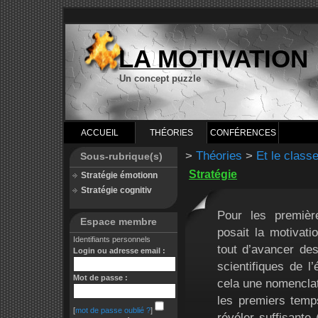
LA MOTIVATION
Un concept puzzle
ACCUEIL
THÉORIES
CONFÉRENCES
>
Théories
>
Et le classe
Sous-rubrique(s)
Stratégie
Stratégie émotionn
Stratégie cognitiv
Pour les premièr
Espace membre
posait la motivatio
Identifiants personnels
tout d’avancer des
Login ou adresse email :
scientifiques de 
Mot de passe :
cela une nomenclatu
les premiers temp
[
mot de passe oublié ?
]
révéler suffisante