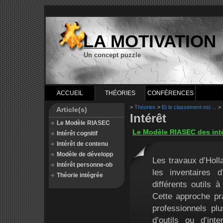
LA MOTIVATION
Un concept puzzle
ACCUEIL
THÉORIES
CONFÉRENCES
>
Théories
>
Et le classement est ...
>
Article(s)
Intérêt
Le Modèle RIASEC
Le Modèle RIASEC des inté
Intérêt cognitif
Intérêt de contenu
Modèle de développ
Les travaux d’Holl
Intérêt personne-ob
les inventaires 
Théorie intégrée
différents outils 
Cette approche pra
professionnels pl
d’outils ou d’int