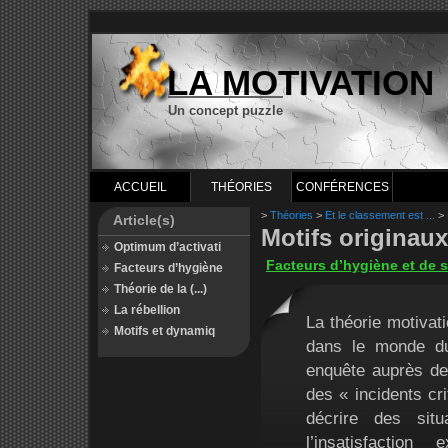
LA MOTIVATION
Un concept puzzle
ACCUEIL
THÉORIES
CONFÉRENCES
>
Théories
>
Et le classement est ...
>
Article(s)
Motifs originaux
Optimum d’activati
Facteurs d’hygiène et de s
Facteurs d’hygiène
Théorie de la (...)
La rébellion
La théorie motivati
Motifs et dynamiq
dans le monde du
enquête auprès des
des « incidents cri
décrire des sit
l’insatisfactio