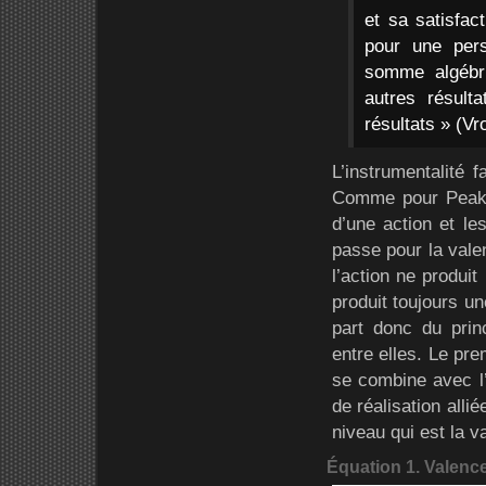
et sa satisfac
pour une per
somme algébri
autres résulta
résultats » (Vr
L’instrumentalité 
Comme pour Peak, l
d’une action et le
passe pour la valen
l’action ne produi
produit toujours 
part donc du prin
entre elles. Le pre
se combine avec l’
de réalisation alli
niveau qui est la v
Équation 1. Valence