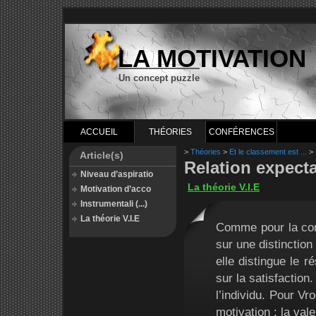
LA MOTIVATION
Un concept puzzle
ACCUEIL
THÉORIES
CONFÉRENCES
>
Théories
>
Et le classement est ...
>
Article(s)
Relation expecta
Niveau d’aspiratio
La théorie V.I.E
Motivation d’acco
Instrumentali (...)
La théorie V.I.E
Comme pour la conc
sur une distinction
elle distingue le r
sur la satisfaction
l’individu. Pour Vr
motivation : la vale