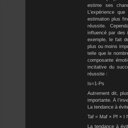
estime ses chan
L’expérience que 
estimation plus fin
réussite. Cepend
influencé par des 
exemple, le fait d
plus ou moins imp
telle que le nombre
composante émotio
incitative du succ
réussite :
Is=1-Ps
Autrement dit, plus
importante. À l’inve
La tendance à évite
Taf = Maf × Pf × I f
La tendance à évite