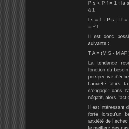
P s + P f = 1 : la
à 1
I s = 1 - P s ; I f =
= P f
Il est donc possi
suivante :
T A = (M S - M AF )
La tendance résu
fonction du besoin
perspective d’éche
l’anxiété alors l
s’engager dans l’a
négatif, alors l’act
Il est intéressant 
forte lorsqu’un 
anxiété de l’échec
le meilleur des ca