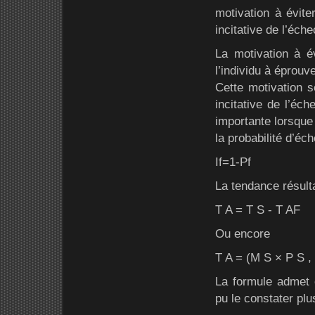
motivation à éviter
incitative de l’échec
La motivation à é
l’individu à éprouv
Cette motivation 
incitative de l’éch
importante lorsque 
la probabilité d’éc
If=1-Pf
La tendance résult
T A = T S - T AF
Ou encore
T A = (M S × P S , ×
La formule admet
pu le constater plu