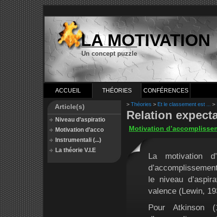
LA MOTIVATION
Un concept puzzle
ACCUEIL
THÉORIES
CONFÉRENCES
>
Théories
>
Et le classement est ...
>
Article(s)
Relation expecta
Niveau d’aspiratio
Motivation d’accomplisse
Motivation d’acco
Instrumentali (...)
La théorie V.I.E
La motivation d
d’accomplissement
le niveau d’aspir
valence (Lewin, 19
Pour Atkinson 