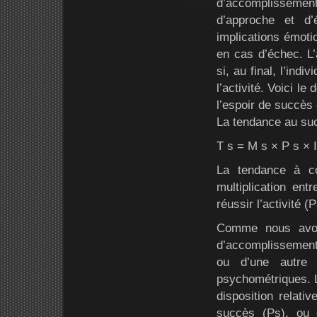
d’accomplissemen
d’approche et d
implications émotio
en cas d’échec. L’
si, au final, l’in
l’activité. Voici le
l’espoir de succès 
La tendance au su
T s = M s × P s × I
La tendance à co
multiplication ent
réussir l’activité (
Comme nous avon
d’accomplissement
ou d’une autre
psychométriques. 
disposition relati
succès (Ps), ou e