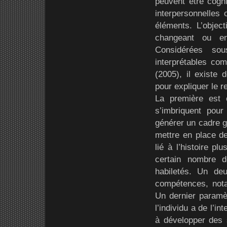
peuvent être cogni
interpersonnelles
éléments. L’objec
changeant ou en 
Considérées sou
interprétables co
(2005), il existe
pour expliquer le 
La première est c
s’imbriquent pou
générer un cadre gé
mettre en place d
lié à l’histoire p
certain nombre 
habiletés. Un de
compétences, not
Un dernier paramèt
l’individu a de l’i
à développer des 