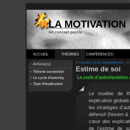
LA MOTIVATION
Un concept puzzle
ACCUEIL
THÉORIES
CONFÉRENCES
>
Théories
>
Et le classement est ...
>
Article(s)
Estime de soi
Théorie sociométri
Le cycle d’autorégulatio
Le cycle d’autorég
Type d’implication
Le modèle de R
explication globale
les stratégies d’a
défensif (Norem & 
cœur des explicat
de l’estime de s