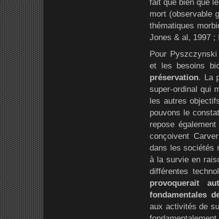
fait que bien que l
mort (observable g
thématiques morbid
Jones & al, 1997 ;
Pour Pyszczynski &
et les besoins b
préservation
. La 
super-ordinal qui 
les autres objecti
pouvons le constat
repose également s
conçoivent Carver
dans les sociétés 
à la survie en rai
différentes techno
provoquerait a
fondamentales de
aux activités de su
fondamentalement d