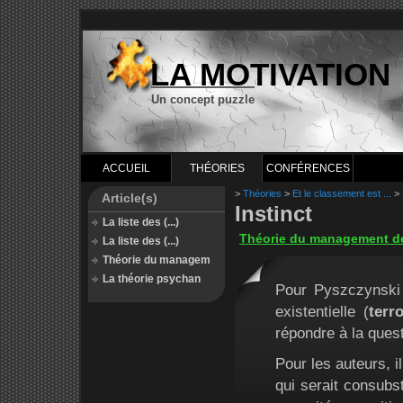
LA MOTIVATION
Un concept puzzle
ACCUEIL
THÉORIES
CONFÉRENCES
>
Théories
>
Et le classement est ...
>
Article(s)
Instinct
La liste des (...)
Théorie du management de l
La liste des (...)
Théorie du managem
La théorie psychan
Pour Pyszczynski 
existentielle (
terr
répondre à la ques
Pour les auteurs, il
qui serait consubs