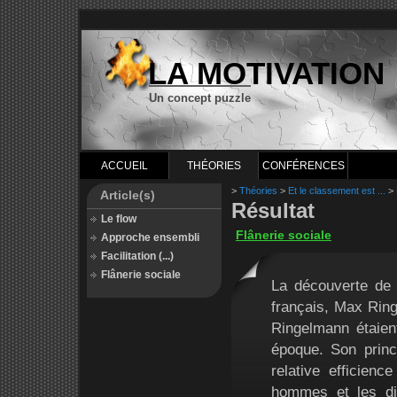
LA MOTIVATION
Un concept puzzle
ACCUEIL
THÉORIES
CONFÉRENCES
>
Théories
>
Et le classement est ...
>
Article(s)
Résultat
Le flow
Flânerie sociale
Approche ensembli
Facilitation (...)
Flânerie sociale
La découverte de l
français, Max Ring
Ringelmann étaien
époque. Son princi
relative efficien
hommes et les di