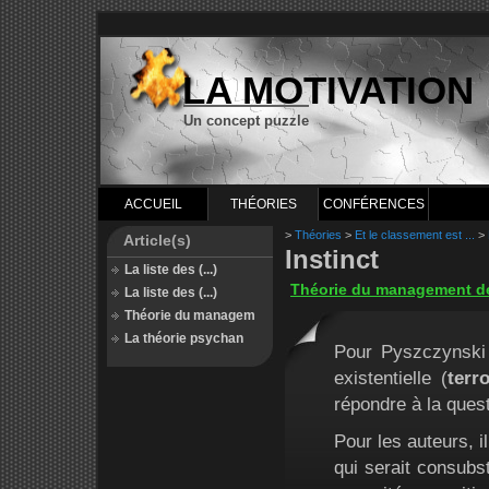
LA MOTIVATION
Un concept puzzle
ACCUEIL
THÉORIES
CONFÉRENCES
>
Théories
>
Et le classement est ...
>
Article(s)
Instinct
La liste des (...)
Théorie du management de l
La liste des (...)
Théorie du managem
La théorie psychan
Pour Pyszczynski 
existentielle (
terr
répondre à la ques
Pour les auteurs, il
qui serait consubs