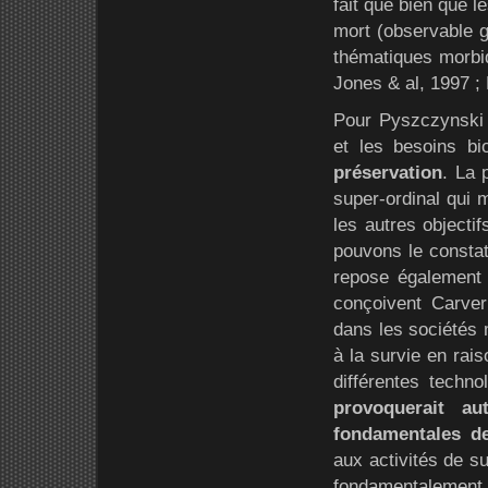
fait que bien que l
mort (observable g
thématiques morbid
Jones & al, 1997 ;
Pour Pyszczynski &
et les besoins b
préservation
. La 
super-ordinal qui 
les autres objecti
pouvons le constat
repose également s
conçoivent Carver
dans les sociétés 
à la survie en rai
différentes techno
provoquerait a
fondamentales de
aux activités de su
fondamentalement d