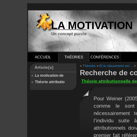
LA MOTIVATION
Un concept puzzle
ACCUEIL
THÉORIES
CONFÉRENCES
>
Théories
>
Et le classement est ...
>
Article(s)
Recherche de co
La motivation de
Théorie attributionnelle de
Théorie attributio
Pour Weiner (2005)
comme le sont l
nécessairement t
l’individu suit
attributionnels do
premier fait référ