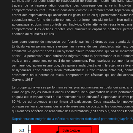
La motivation est donc issue de l’expectation de résultats, notamment dans l’atte
travers de la représentation cognitive des conséquences à venir, l’individu
comportement courant. L’auteur considère comme un renforcement, l’opération q
créant des expectations qui anticipent les gains futurs ou qui permettent d’éviter les d
cependant cette forme de renforcement, du renforcement skinnérien - bien qu’il s’
automatique et donc non contrôlé par l’individu. Cette attente de réussite est u
comportement. Des échecs répétés vont diminuer le capital de confiance personne
chances de réussites futures.
Une autre source de motivation est fournie par les références aux standards in
L’individu va en permanence s’évaluer au travers de ses standards internes. L
standards va générer chez lui un système d’auto récompense qui va se maintenir 
atteint. La perception d’une différence négative entre la performance et le standar
motiver un changement correctif du comportement. Pour expliquer comment la mo
permanence, l’auteur estime que, dès qu’un standard est atteint, le sujet va se fixe
re-dynamiser cette autorégulation motivationnelle. Cette relation entre but, co
satisfaction nous permet de mieux comprendre les résultats qui ont été expos
Cervone,1983).
Le groupe qui a vu ses performances les plus augmentées est celui qui avait à la f
Dans ce groupe, les individus ont pu constater une augmentation de leurs perform
ce qui a eu un impact positif sur le sentiment d’auto-efficacité. Cependant, ils n’ont pa
60 %, ce qui provoque un sentiment d’insatisfaction. Cette insatisfaction motiv
outrepasser leurs performances à la dernière séance puisqu’ils les doublent comp
qui n’ont pas bénéficié de l’ensemble des informations (soit sans but, soit sans feed
Représentation intégrée de la théorie du sentiment d’efficacité personnelle(d’après 