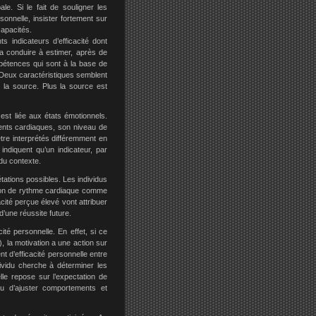
le. Si le fait de souligner les
nnelle, insister fortement sur
capacités.
s indicateurs d’efficacité dont
 la conduire à estimer, après de
pétences qui sont à la base de
. Deux caractéristiques semblent
de la source. Plus la source est
 est liée aux états émotionnels.
ements cardiaques, son niveau de
t être interprétés différemment en
indiquent qu’un indicateur, par
 du contexte.
tations possibles. Les individus
ation de rythme cardiaque comme
cité perçue élevé vont attribuer
’une réussite future.
ité personnelle. En effet, si ce
), la motivation a une action sur
nt d’efficacité personnelle entre
dividu cherche à déterminer les
le repose sur l’expectation de
du d’ajuster comportements et