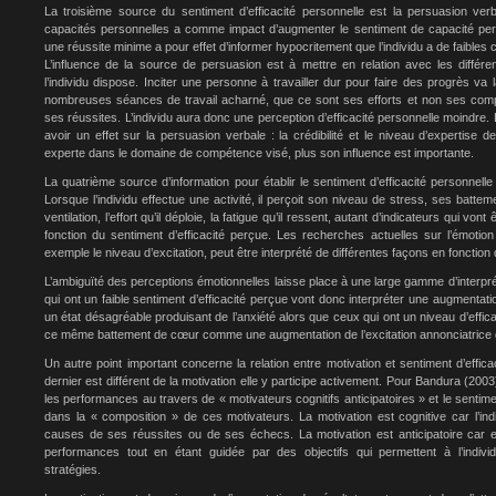
La troisième source du sentiment d’efficacité personnelle est la persuasion verba
capacités personnelles a comme impact d’augmenter le sentiment de capacité perso
une réussite minime a pour effet d’informer hypocritement que l’individu a de faibles 
L’influence de la source de persuasion est à mettre en relation avec les différent
l’individu dispose. Inciter une personne à travailler dur pour faire des progrès va
nombreuses séances de travail acharné, que ce sont ses efforts et non ses com
ses réussites. L’individu aura donc une perception d’efficacité personnelle moindre
avoir un effet sur la persuasion verbale : la crédibilité et le niveau d’expertise 
experte dans le domaine de compétence visé, plus son influence est importante.
La quatrième source d’information pour établir le sentiment d’efficacité personnelle
Lorsque l’individu effectue une activité, il perçoit son niveau de stress, ses batt
ventilation, l’effort qu’il déploie, la fatigue qu’il ressent, autant d’indicateurs qui von
fonction du sentiment d’efficacité perçue. Les recherches actuelles sur l’émotion 
exemple le niveau d’excitation, peut être interprété de différentes façons en fonction
L’ambiguïté des perceptions émotionnelles laisse place à une large gamme d’interpré
qui ont un faible sentiment d’efficacité perçue vont donc interpréter une augment
un état désagréable produisant de l’anxiété alors que ceux qui ont un niveau d’effica
ce même battement de cœur comme une augmentation de l’excitation annonciatrice d
Un autre point important concerne la relation entre motivation et sentiment d’efficac
dernier est différent de la motivation elle y participe activement. Pour Bandura (2003
les performances au travers de « motivateurs cognitifs anticipatoires » et le sentime
dans la « composition » de ces motivateurs. La motivation est cognitive car l’in
causes de ses réussites ou de ses échecs. La motivation est anticipatoire car el
performances tout en étant guidée par des objectifs qui permettent à l’indivi
stratégies.