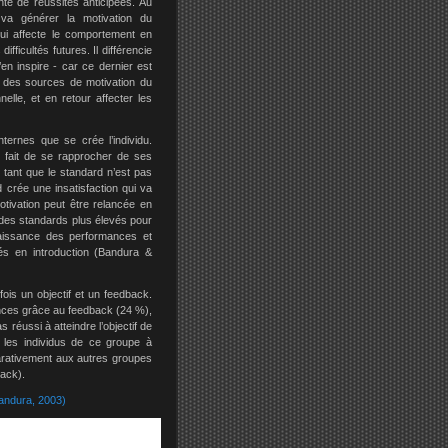
nte de réussites anticipées. Au
 va générer la motivation du
ui affecte le comportement en
ifficultés futures. Il différencie
en inspire - car ce dernier est
ne des sources de motivation du
lle, et en retour affecter les
ternes que se crée l’individu.
e fait de se rapprocher de ses
tant que le standard n’est pas
d crée une insatisfaction qui va
tivation peut être relancée en
r des standards plus élevés pour
nnaissance des performances et
és en introduction (Bandura &
ois un objectif et un feedback.
ances grâce au feedback (24 %),
s réussi à atteindre l’objectif de
e les individus de ce groupe à
arativement aux autres groupes
back).
Bandura, 2003)