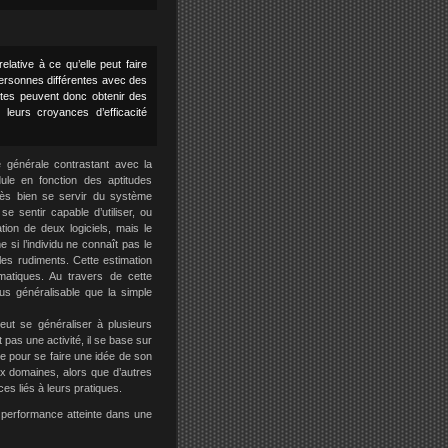
ative à ce qu’elle peut faire
personnes différentes avec des
ntes peuvent donc obtenir des
 leurs croyances d’efficacité
é générale contrastant avec la
dule en fonction des aptitudes
 très bien se servir du système
e sentir capable d’utiliser, ou
isation de deux logiciels, mais le
si l’individu ne connaît pas le
s les rudiments. Cette estimation
rmatiques. Au travers de cette
plus généralisable que la simple
peut se généraliser à plusieurs
 pas une activité, il se base sur
ble pour se faire une idée de son
ux domaines, alors que d’autres
es liés à leurs pratiques.
 performance atteinte dans une