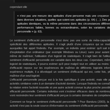
cependant elle
« n’est pas une mesure des aptitudes d’une personne mais une croyance rel
dans diverses situations, quelles que soient ses aptitudes (p. 64) (…). Des 
aptitudes identiques, ou la même personne dans des circonstances différe
performances faibles, bonnes ou extraordinaires, selon les variations de
personnelle » (p. 63).
Le sentiment d’efficacité personnelle n’est donc pas une sorte de méta-capacit
spécificité des différentes aptitudes. Il s’agit plutôt d’une croyance qui se mo
auxquelles fait appel l’individu. Par exemple, un individu peut estimer qu’il sait
d’exploitation d’un ordinateur (par exemple Windows ou Linux) sans pour autant s
même de maîtriser, l’utilisation d’un logiciel de statistiques. Il s’agit bien de l’util
sentiment d’efficacité personnelle est variable dans les deux cas. Cependant, même 
logiciel de statistiques, il pourra estimer qu’il peut malgré tout en utiliser au moin
d’efficacité repose sur les expériences de maîtrise de différents logiciels info
expérience multiple, il a développé un sentiment d’efficacité qui est, cette fois, 
maîtrise d’un seul logiciel.
L’efficacité personnelle perçue est à la fois spécifique à une activité, mais elle 
activités similaires voire à un domaine d’activité donnée. Lorsque l’individu ne connaît
la relation entre l’activité nouvelle et une autre activité connue la plus proche possi
efficacité personnelle. Certains individus vont s’estimer efficaces dans de nombre
vont restreindre leur sentiment d’efficacité perçue à certains domaines de compétenc
Comment se forge le sentiment d’efficacité personnelle ? Pour Bandura (2003), la
activité n’est pas la seule source d’information du sentiment d’efficacité personnelle.