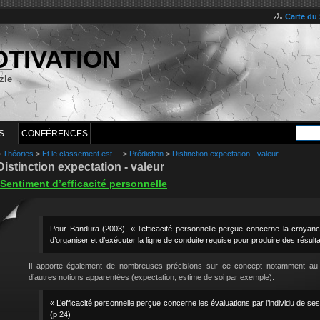
Carte du 
OTIVATION
zle
S
CONFÉRENCES
>
Théories
>
Et le classement est ...
>
Prédiction
>
Distinction expectation - valeur
Distinction expectation - valeur
Sentiment d’efficacité personnelle
Pour Bandura (2003), « l’efficacité personnelle perçue concerne la croyanc
d’organiser et d’exécuter la ligne de conduite requise pour produire des résulta
Il apporte également de nombreuses précisions sur ce concept notamment au t
d’autres notions apparentées (expectation, estime de soi par exemple).
« L’efficacité personnelle perçue concerne les évaluations par l’individu de se
(p 24)