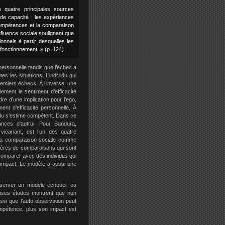
e quatre principales sources
 de capacité ; les expériences
 compétences et la comparaison
nfluence sociale soulignant que
onnels à partir desquelles les
sfonctionnement. » (p. 124).
 personnelle tandis que l’échec a
es les situations. L’individu qui
premiers échecs. À l’inverse, une
ement le sentiment d’efficacité
e d’une implication pour l’ego,
ent d’efficacité personnelle. À
ndividu s’estime compétent. Dans ce
ances d’autrui. Pour Bandura,
vicariant, est l’un des quatre
ge la comparaison sociale comme
itères de comparaisons qui sont
 comparer avec des individus qui
d’impact. Le modèle a aussi une
observer un modèle échouer ou
reuses études montrent que non
ussi que l’auto-observation peut
mpétence, plus son impact est