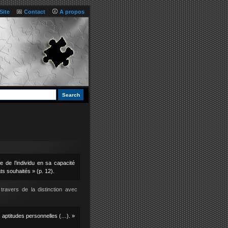
Site
Contact
A propos
e de l’individu en sa capacité
ts souhaités » (p. 12).
ravers de la distinction avec
s aptitudes personnelles (…). »