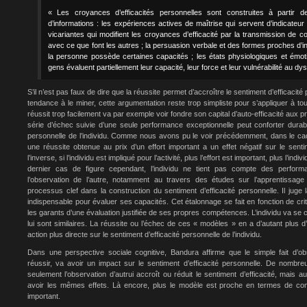
« Les croyances d’efficacités personnelles sont construites à partir d
d’informations : les expériences actives de maîtrise qui servent d’indicateur
vicariantes qui modifient les croyances d’efficacité par la transmission de
avec ce que font les autres ; la persuasion verbale et des formes proches d’i
la personne possède certaines capacités ; les états physiologiques et émoti
gens évaluent partiellement leur capacité, leur force et leur vulnérabilité au dy
S’il n’est pas faux de dire que la réussite permet d’accroître le sentiment d’efficacité
tendance à le miner, cette argumentation reste trop simpliste pour s’appliquer à tout
réussit trop facilement va par exemple voir fondre son capital d’auto-efficacité aux 
série d’échec suivie d’une seule performance exceptionnelle peut conforter durabl
personnelle de l’individu. Comme nous avons pu le voir précédemment, dans le cadr
une réussite obtenue au prix d’un effort important a un effet négatif sur le sentim
l’inverse, si l’individu est impliqué pour l’activité, plus l’effort est important, plus l’i
dernier cas de figure cependant, l’individu ne tient pas compte des perform
l’observation de l’autre, notamment au travers des études sur l’apprentissage 
processus clef dans la construction du sentiment d’efficacité personnelle. Il ju
indispensable pour évaluer ses capacités. Cet étalonnage se fait en fonction de cr
les garants d’une évaluation justifiée de ses propres compétences. L’individu va se
lui sont similaires. La réussite ou l’échec de ces « modèles » en a d’autant plus 
action plus directe sur le sentiment d’efficacité personnelle de l’individu.
Dans une perspective sociale cognitive, Bandura affirme que le simple fait d’
réussir, va avoir un impact sur le sentiment d’efficacité personnelle. De nomb
seulement l’observation d’autrui accroît ou réduit le sentiment d’efficacité, mais a
avoir les mêmes effets. Là encore, plus le modèle est proche en termes de co
important.