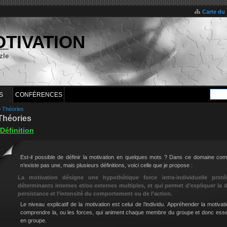
Carte du 
OTIVATION
zle
S
CONFÉRENCES
>
Théories
Théories
Définition
Est-il possible de définir la motivation en quelques mots ? Dans ce domaine co
n’existe pas une, mais plusieurs définitions, voici celle que je propose :
La motivation désigne une hypothétique force intra-individuelle prot
déterminants internes et/ou externes multiples, et qui permet d’expliquer la d
persistance et l’intensité du comportement ou de l’action.
Le niveau explicatif de la motivation est celui de l’individu. Appréhender la motiva
comprendre la, ou les forces, qui animent chaque membre du groupe et donc essenti
en groupe.