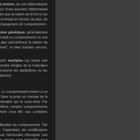
 interne
, de ses déterminants
ace d’une sanction (déterminant
se pas la nature de la force (ou
ar exemple en termes de peur, de
 le changement de comportement.
terme générique
, généralement
i produit un comportement ou une
r plus précisément la nature de
envie", et bien d’autres encore,
 sont
multiples
(au moins une
endre l’origine de la motivation
(comme les attributions ou les
mpense).
tés. Le comportement motivé a un
. Sans la prise en compte de la
motivation qui le sous-tend. Par
De même, certains comportements
mment ceux liés aux conduites
odification du comportement. Par
é. Cependant, les modifications
soit nécessaire d’invoquer une
 en œuvre sont inadaptés pour