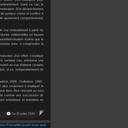
 comportement. Dans ce cas, le
motivation. Si le déclenchement
t de quelque chose et confère à
ple ajustement comportemental,
e vue motivationnel à partir du
éories volitionnelles se basent
’autodétermination estime que le
 consiste donc à comprendre la
roduction d’un effort s’explique
s certains cas, entretenir une
 motivé en vue d’obtenir certains
otivé, et ce, indépendamment de
itzer, 2008 ; Gollwitzer, 1999 ;
n plus seulement à expliquer le
eut donc être restreint au seul
sagée comme une succession de
est entretenue et entretient en
Le 30 juillet 2026
bien Fenouillet
|
créé sous spip