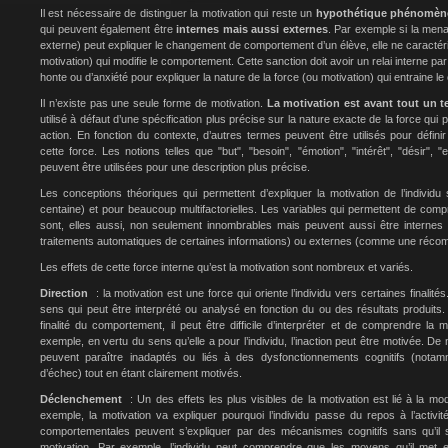
Il est nécessaire de distinguer la motivation qui reste un
hypothétique phénomène
qui peuvent également être
internes mais aussi externes
. Par exemple si la men
externe) peut expliquer le changement de comportement d’un élève, elle ne caractéri
motivation) qui modifie le comportement. Cette sanction doit avoir un relai interne p
honte ou d’anxiété pour expliquer la nature de la force (ou motivation) qui entraine
Il n’existe pas une seule forme de motivation.
La motivation est avant tout un 
utilisé à défaut d’une spécification plus précise sur la nature exacte de la force qu
action. En fonction du contexte, d’autres termes peuvent être utilisés pour défini
cette force. Les notions telles que "but", "besoin", "émotion", "intérêt", "désir", "
peuvent être utilisées pour une description plus précise.
Les conceptions théoriques qui permettent d’expliquer la motivation de l’individu
centaine) et pour beaucoup multifactorielles. Les variables qui permettent de compr
sont, elles aussi, non seulement innombrables mais peuvent aussi être internes 
traitements automatiques de certaines informations) ou externes (comme une réco
Les effets de cette force interne qu’est la motivation sont nombreux et variés.
Direction
: la motivation est une force qui oriente l’individu vers certaines finali
sens qui peut être interprété ou analysé en fonction du ou des résultats produits
finalité du comportement, il peut être difficile d’interpréter et de comprendre la 
exemple, en vertu du sens qu’elle a pour l’individu, l’inaction peut être motivée. 
peuvent paraître inadaptés ou liés à des dysfonctionnements cognitifs (nota
d’échec) tout en étant clairement motivés.
Déclenchement
: Un des effets les plus visibles de la motivation est lié à la m
exemple, la motivation va expliquer pourquoi l’individu passe du repos à l’activit
comportementales peuvent s’expliquer par des mécanismes cognitifs sans qu’il 
motivation. Par exemple, l’individu peut comprendre que les moyens qu’il met