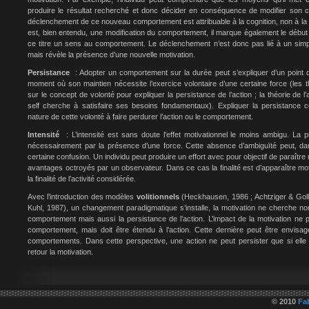
produire le résultat recherché et donc décider en conséquence de modifier son
déclenchement de ce nouveau comportement est attribuable à la cognition, non à la 
est, bien entendu, une modification du comportement, il marque également le débu
ce titre un sens au comportement. Le déclenchement n’est donc pas lié à un sim
mais révèle la présence d’une nouvelle motivation.
Persistance
: Adopter un comportement sur la durée peut s’expliquer d’un point d
moment où son maintien nécessite l’exercice volontaire d’une certaine force (les th
sur le concept de volonté pour expliquer la persistance de l’action ; la théorie de l
self cherche à satisfaire ses besoins fondamentaux). Expliquer la persistance
nature de cette volonté à faire perdurer l’action ou le comportement.
Intensité
: L’intensité est sans doute l’effet motivationnel le moins ambigu. La p
nécessairement par la présence d’une force. Cette absence d’ambiguïté peut, dan
certaine confusion. Un individu peut produire un effort avec pour objectif de paraître
avantages octroyés par un observateur. Dans ce cas la finalité est d’apparaître m
la finalité de l’activité considérée.
Avec l’introduction des modèles
volitionnels
(Heckhausen, 1986 ; Achtziger & Gollw
Kuhl, 1987), un changement paradigmatique s’installe, la motivation ne cherche no
comportement mais aussi la persistance de l’action. L’impact de la motivation ne p
comportement, mais doit être étendu à l’action. Cette dernière peut être envi
comportements. Dans cette perspective, une action ne peut persister que si elle 
retour la motivation.
© 2010
Fa