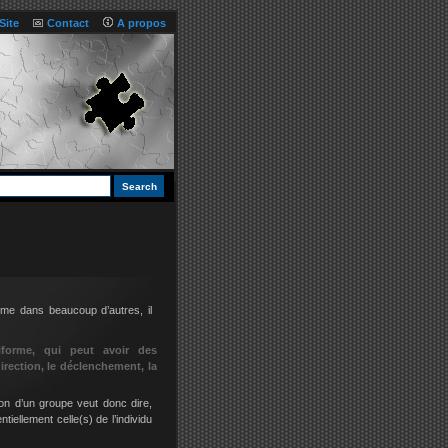
Site
Contact
A propos
mme dans beaucoup d’autres, il
éiforme, qui peut avoir des
irection, le déclenchement, la
tion d’un groupe veut donc dire,
ellement celle(s) de l’individu