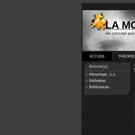
LA M
Un concept puz
ACCUEIL
THÉORIE
Article(s)
Historique : (...)
Définition
Références